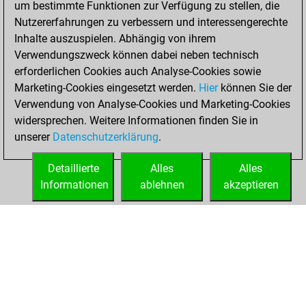
um bestimmte Funktionen zur Verfügung zu stellen, die
Fritz
You
Nutzererfahrungen zu verbessern und interessengerechte
achieved a new Elo
Inhalte auszuspielen. Abhängig von ihrem
of 1584
Verwendungszweck können dabei neben technisch
erforderlichen Cookies auch Analyse-Cookies sowie
Donnerstag,
Marketing-Cookies eingesetzt werden.
Hier
können Sie der
Dezember 31,
Verwendung von Analyse-Cookies und Marketing-Cookies
2020
widersprechen. Weitere Informationen finden Sie in
unserer
Datenschutzerklärung
.
You created
your Fritz account
Detaillierte
Alles
Alles
Fritz
Informationen
ablehnen
akzeptieren