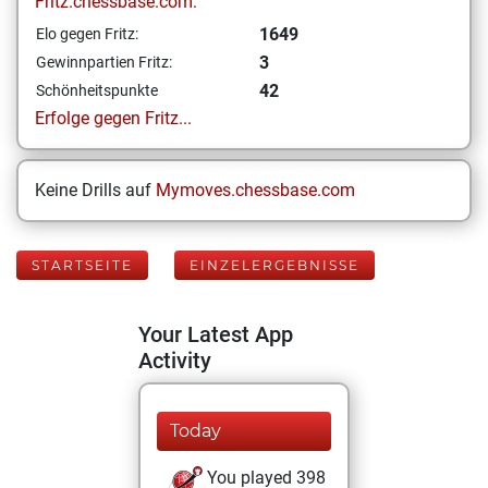
Fritz.chessbase.com:
1649
Elo gegen Fritz:
3
Gewinnpartien Fritz:
42
Schönheitspunkte
Erfolge gegen Fritz...
Keine Drills auf
Mymoves.chessbase.com
STARTSEITE
EINZELERGEBNISSE
Your Latest App
Activity
Today
You played 398