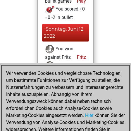
bullet games
Play
You scored +0
=0 -2 in bullet
Sonntag, Juni 12,
2022
You won
against Fritz
Fritz
You achieved a
Wir verwenden Cookies und vergleichbare Technologien,
BeautyScore of 42
um bestimmte Funktionen zur Verfügung zu stellen, die
You achieved a
Nutzererfahrungen zu verbessern und interessengerechte
new Elo of 1649
Inhalte auszuspielen. Abhängig von ihrem
You created
Verwendungszweck können dabei neben technisch
your Fritz account
erforderlichen Cookies auch Analyse-Cookies sowie
Marketing-Cookies eingesetzt werden.
Hier
können Sie der
Montag, Februar
Verwendung von Analyse-Cookies und Marketing-Cookies
8, 2016
widersprechen. Weitere Informationen finden Sie in