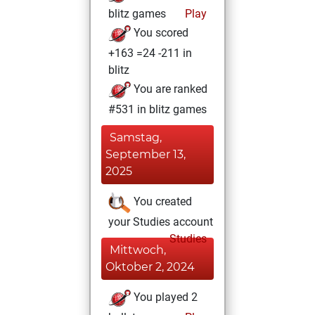
blitz games
Play
You scored
+163 =24 -211 in
blitz
You are ranked
#531 in blitz games
Samstag,
September 13,
2025
You created
your Studies account
Studies
Mittwoch,
Oktober 2, 2024
You played 2