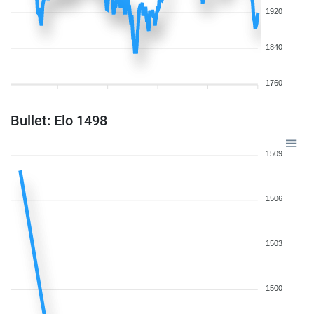
1920
1840
1760
Bullet: Elo 1498
1509
1506
1503
1500