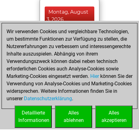
Montag, August
3, 2026
Wir verwenden Cookies und vergleichbare Technologien,
You played 400
um bestimmte Funktionen zur Verfügung zu stellen, die
blitz games
Play
Nutzererfahrungen zu verbessern und interessengerechte
You scored
Inhalte auszuspielen. Abhängig von ihrem
+191 =18 -191 in
Verwendungszweck können dabei neben technisch
blitz
erforderlichen Cookies auch Analyse-Cookies sowie
Marketing-Cookies eingesetzt werden.
Hier
können Sie der
Montag,
Verwendung von Analyse-Cookies und Marketing-Cookies
Dezember 11, 2023
widersprechen. Weitere Informationen finden Sie in
unserer
Datenschutzerklärung
.
You created
your Fritz account
Detaillierte
Alles
Alles
Fritz
Informationen
ablehnen
akzeptieren