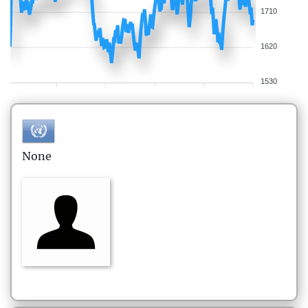
1710
1620
1530
None