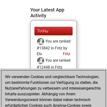
Your Latest App
Activity
Today
You are ranked
#13842 in Fritz by
Elo
Fritz
You are ranked
#12448 in Fritz
Beauty
Wir verwenden Cookies und vergleichbare Technologien,
um bestimmte Funktionen zur Verfügung zu stellen, die
Sonntag, Juni 7,
Nutzererfahrungen zu verbessern und interessengerechte
2026
Inhalte auszuspielen. Abhängig von ihrem
You achieved a
Verwendungszweck können dabei neben technisch
erforderlichen Cookies auch Analyse-Cookies sowie
BeautyScore of 15