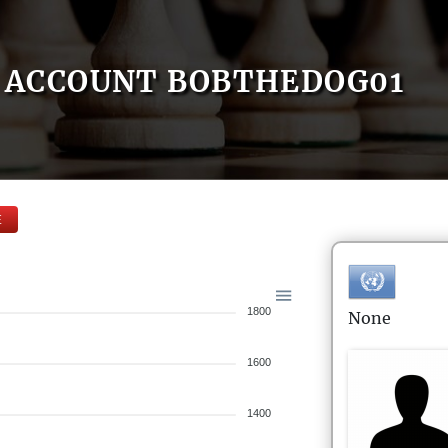
ACCOUNT BOBTHEDOG01
E
1800
None
1600
1400