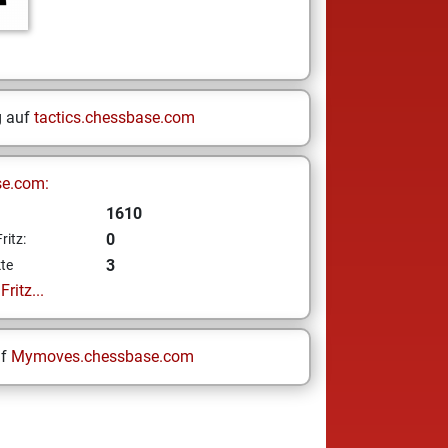
g auf
tactics.chessbase.com
se.com:
1610
0
ritz:
3
te
ritz...
uf
Mymoves.chessbase.com