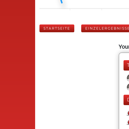
STARTSEITE
EINZELERGEBNISS
Your