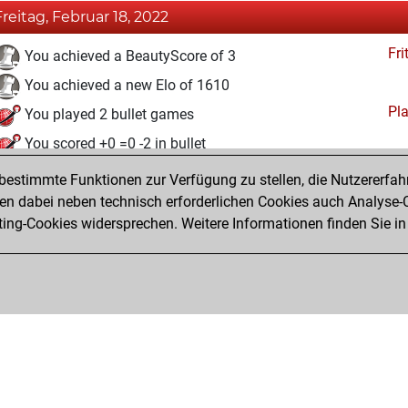
Freitag, Februar 18, 2022
Fri
You achieved a BeautyScore of 3
You achieved a new Elo of 1610
Pl
You played 2 bullet games
You scored +0 =0 -2 in bullet
estimmte Funktionen zur Verfügung zu stellen, die Nutzererfah
Donnerstag, Februar 17, 2022
 dabei neben technisch erforderlichen Cookies auch Analyse-C
Fri
ng-Cookies widersprechen. Weitere Informationen finden Sie in
You created your Fritz account