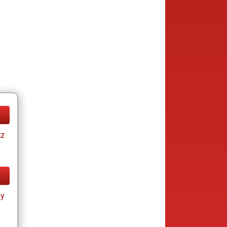
tz
ay