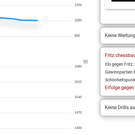
1200
1000
Keine Wertun
800
Fritz.chessba
Elo gegen Fritz:
1680
Gewinnpartien F
Schönheitspunk
1610
Erfolge gegen F
1540
Keine Drills a
1470
1400