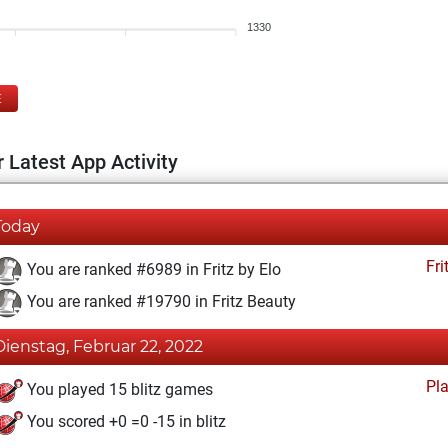
1330
E
 Latest App Activity
Today
Fri
You are ranked #6989 in Fritz by Elo
You are ranked #19790 in Fritz Beauty
Dienstag, Februar 22, 2022
Pl
You played 15 blitz games
You scored +0 =0 -15 in blitz