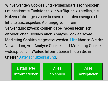
You played 7
Wir verwenden Cookies und vergleichbare Technologien,
slow games
Play
um bestimmte Funktionen zur Verfügung zu stellen, die
You scored +4
Nutzererfahrungen zu verbessern und interessengerechte
=0 -3 in slow games
Inhalte auszuspielen. Abhängig von ihrem
Verwendungszweck können dabei neben technisch
Sonntag, Juni 19,
erforderlichen Cookies auch Analyse-Cookies sowie
2016
Marketing-Cookies eingesetzt werden.
Hier
können Sie der
Verwendung von Analyse-Cookies und Marketing-Cookies
You played 19
widersprechen. Weitere Informationen finden Sie in
bullet games
Play
unserer
Datenschutzerklärung
.
You scored +4
=0 -15 in bullet
Detaillierte
Alles
Alles
Informationen
ablehnen
akzeptieren