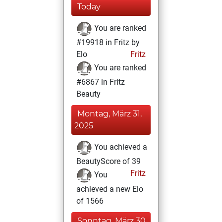
Today
You are ranked
#19918 in Fritz by
Elo
Fritz
You are ranked
#6867 in Fritz
Beauty
Montag, März 31,
2025
You achieved a
BeautyScore of 39
Fritz
You
achieved a new Elo
of 1566
Sonntag, März 30,