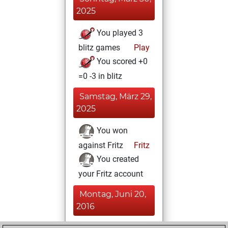
2025
You played 3
blitz games
Play
You scored +0
=0 -3 in blitz
Samstag, März 29,
2025
You won
against Fritz
Fritz
You created
your Fritz account
Montag, Juni 20,
2016