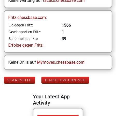
Keine Wertung auf
tactics.chessbase.com
Fritz.chessbase.com:
1566
Elo gegen Fritz:
1
Gewinnpartien Fritz:
39
Schönheitspunkte
Erfolge gegen Fritz...
Keine Drills auf
Mymoves.chessbase.com
STARTSEITE
EINZELERGEBNISSE
Your Latest App
Activity