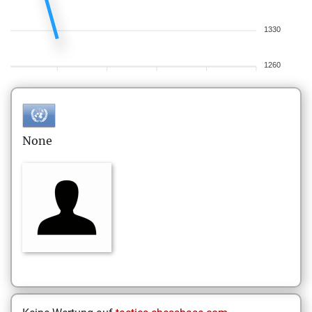
1330
1260
None