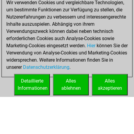
Wir verwenden Cookies und vergleichbare Technologien,
BeautyScore of 24
um bestimmte Funktionen zur Verfügung zu stellen, die
Fritz
You
Nutzererfahrungen zu verbessern und interessengerechte
achieved a new Elo
Inhalte auszuspielen. Abhängig von ihrem
of 1595
Verwendungszweck können dabei neben technisch
erforderlichen Cookies auch Analyse-Cookies sowie
Donnerstag,
Marketing-Cookies eingesetzt werden.
Hier
können Sie der
Dezember 10,
Verwendung von Analyse-Cookies und Marketing-Cookies
2020
widersprechen. Weitere Informationen finden Sie in
unserer
Datenschutzerklärung
.
You created
your Fritz account
Detaillierte
Alles
Alles
Fritz
Informationen
ablehnen
akzeptieren