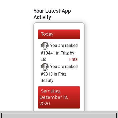
Your Latest App
Activity
Today
You are ranked
#10441 in Fritz by
Elo
Fritz
You are ranked
#9313 in Fritz
Beauty
Samstag,
Dezember 19,
2020
You achieved a