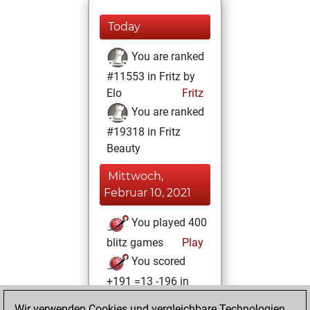
Today
You are ranked
#11553 in Fritz by
Elo
Fritz
You are ranked
#19318 in Fritz
Beauty
Mittwoch,
Februar 10, 2021
You played 400
blitz games
Play
You scored
+191 =13 -196 in
blitz
Wir verwenden Cookies und vergleichbare Technologien,