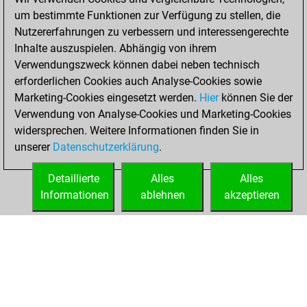
um bestimmte Funktionen zur Verfügung zu stellen, die
Freitag,
Nutzererfahrungen zu verbessern und interessengerechte
Dezember 4, 2020
Inhalte auszuspielen. Abhängig von ihrem
You achieved a
Verwendungszweck können dabei neben technisch
erforderlichen Cookies auch Analyse-Cookies sowie
BeautyScore of 3
Marketing-Cookies eingesetzt werden.
Fritz
Hier
können Sie der
You
Verwendung von Analyse-Cookies und Marketing-Cookies
achieved a new Elo
widersprechen. Weitere Informationen finden Sie in
of 1592
unserer
Datenschutzerklärung
.
You created
your Fritz account
Detaillierte
Alles
Alles
Informationen
ablehnen
akzeptieren