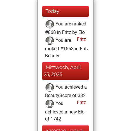
Today
You are ranked
#868 in Fritz by Elo
Fritz
You are
ranked #1553 in Fritz
Beauty
Mittwoch, April
23, 2025
You achieved a
BeautyScore of 332
Fritz
You
achieved a new Elo
of 1742
Samstag, Januar