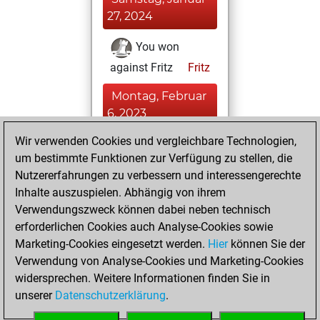
27, 2024
You won
against Fritz
Fritz
Montag, Februar
6, 2023
Wir verwenden Cookies und vergleichbare Technologien,
You played 30
um bestimmte Funktionen zur Verfügung zu stellen, die
blitz games
Play
Nutzererfahrungen zu verbessern und interessengerechte
You scored +6
Inhalte auszuspielen. Abhängig von ihrem
=1 -23 in blitz
Verwendungszweck können dabei neben technisch
erforderlichen Cookies auch Analyse-Cookies sowie
Donnerstag,
Marketing-Cookies eingesetzt werden.
Hier
können Sie der
Dezember 23,
Verwendung von Analyse-Cookies und Marketing-Cookies
2021
widersprechen. Weitere Informationen finden Sie in
unserer
Datenschutzerklärung
.
You created
your Fritz account