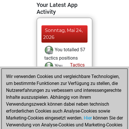
Your Latest App
Activity
Sonntag, Mai 24,
2026
You totalled 57
tactics positions
Tactics
You
solved 46 tactics
Wir verwenden Cookies und vergleichbare Technologien,
positions
um bestimmte Funktionen zur Verfügung zu stellen, die
You achieved
Nutzererfahrungen zu verbessern und interessengerechte
Inhalte auszuspielen. Abhängig von ihrem
an Elo of 1961 in
Verwendungszweck können dabei neben technisch
tactics positions
erforderlichen Cookies auch Analyse-Cookies sowie
Montag, Mai 11,
Marketing-Cookies eingesetzt werden.
Hier
können Sie der
2026
Verwendung von Analyse-Cookies und Marketing-Cookies