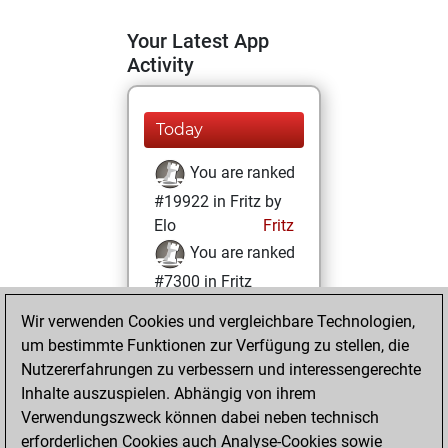
Your Latest App
Activity
Today
You are ranked
#19922 in Fritz by
Elo
Fritz
You are ranked
#7300 in Fritz
Beauty
Wir verwenden Cookies und vergleichbare Technologien,
um bestimmte Funktionen zur Verfügung zu stellen, die
Montag, Januar
Nutzererfahrungen zu verbessern und interessengerechte
26, 2026
Inhalte auszuspielen. Abhängig von ihrem
You achieved a
Verwendungszweck können dabei neben technisch
erforderlichen Cookies auch Analyse-Cookies sowie
BeautyScore of 36