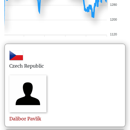
1280
1200
1120
Czech Republic
Dalibor
Pavlík