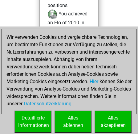
positions
You achieved
an Elo of 2010 in
tactics positions
Wir verwenden Cookies und vergleichbare Technologien,
Freitag, April 25,
um bestimmte Funktionen zur Verfügung zu stellen, die
2025
Nutzererfahrungen zu verbessern und interessengerechte
Inhalte auszuspielen. Abhängig von ihrem
You created
Verwendungszweck können dabei neben technisch
your Fritz account
erforderlichen Cookies auch Analyse-Cookies sowie
Fritz
Marketing-Cookies eingesetzt werden.
Hier
können Sie der
Donnerstag,
Verwendung von Analyse-Cookies und Marketing-Cookies
Februar 13, 2025
widersprechen. Weitere Informationen finden Sie in
unserer
Datenschutzerklärung
.
You had a best
sprint of 24 positions
Detaillierte
Alles
Alles
Tactics
Informationen
ablehnen
akzeptieren