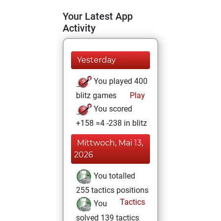
Your Latest App
Activity
Yesterday
You played 400
blitz games
Play
You scored
+158 =4 -238 in blitz
Mittwoch, Mai 13,
2026
You totalled
255 tactics positions
Tactics
You
solved 139 tactics