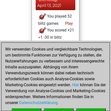
April 13, 2021
You played 52
blitz games
Play
You scored +21
=1 -30 in blitz
Donnerstag,
Wir verwenden Cookies und vergleichbare Technologien,
Dezember 3, 2020
um bestimmte Funktionen zur Verfügung zu stellen, die
Nutzererfahrungen zu verbessern und interessengerechte
You won
Inhalte auszuspielen. Abhängig von ihrem
against Fritz
Fritz
Verwendungszweck können dabei neben technisch
You achieved a
erforderlichen Cookies auch Analyse-Cookies sowie
Marketing-Cookies eingesetzt werden.
BeautyScore of 20
Hier
können Sie der
Verwendung von Analyse-Cookies und Marketing-Cookies
You achieved a
widersprechen. Weitere Informationen finden Sie in
new Elo of 1609
unserer
Datenschutzerklärung
.
You created