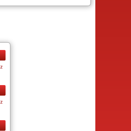
tz
tz