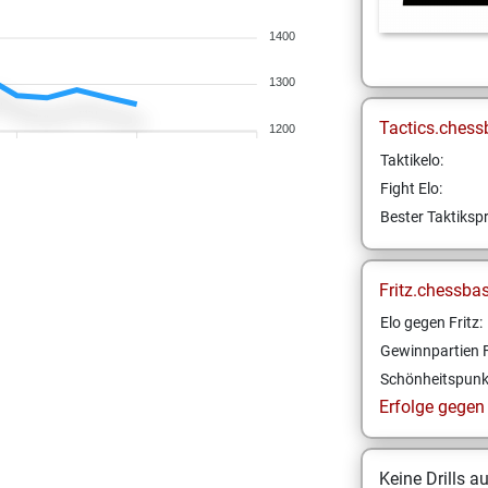
1400
1300
Tactics.chess
1200
Taktikelo:
Fight Elo:
Bester Taktikspr
Fritz.chessba
Elo gegen Fritz:
Gewinnpartien F
Schönheitspunk
Erfolge gegen F
Keine Drills a