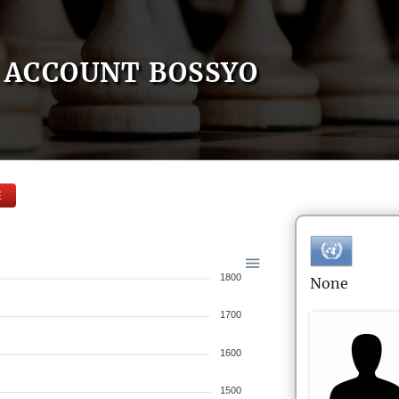
ACCOUNT BOSSYO
E
1800
None
1700
1600
1500