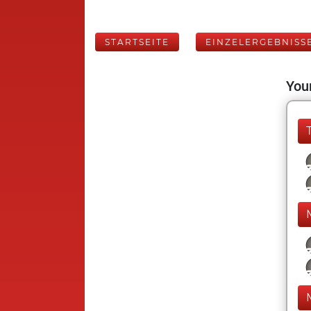
STARTSEITE
EINZELERGEBNISS
Your