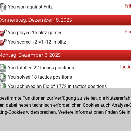
Fri
You won against Fritz
Donnerstag, Dezember 18, 2025
Pl
You played 15 blitz games
You scored +2 =1 -12 in blitz
Montag, Dezember 8, 2025
Tacti
You totalled 22 tactics positions
You solved 18 tactics positions
You achieved an Elo of 1772 in tactics positions
estimmte Funktionen zur Verfügung zu stellen, die Nutzererfah
Donnerstag, November 6, 2025
 dabei neben technisch erforderlichen Cookies auch Analyse-C
Fri
ng-Cookies widersprechen. Weitere Informationen finden Sie in
You created your Fritz account