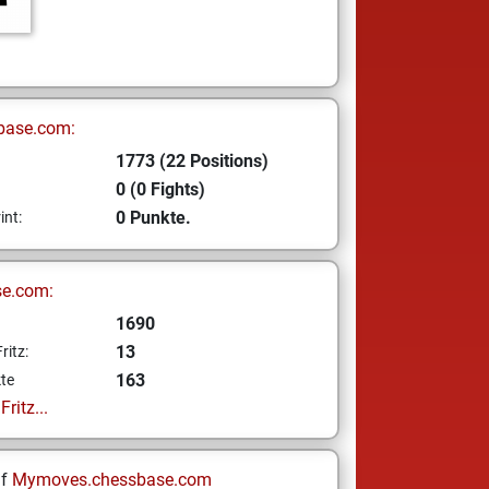
base.com:
1773 (22 Positions)
0 (0 Fights)
0 Punkte.
int:
se.com:
1690
13
ritz:
163
te
ritz...
uf
Mymoves.chessbase.com