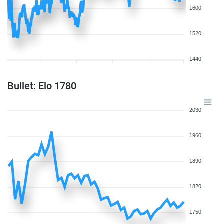
1600
1520
1440
Bullet: Elo 1780
2030
1960
1890
1820
1750