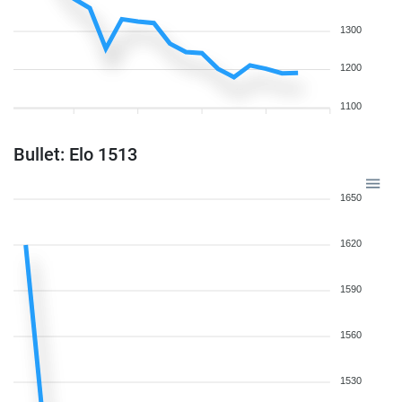
1300
1200
1100
Bullet: Elo 1513
1650
1620
1590
1560
1530