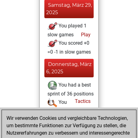
Samstag, März 29,
2025
You played 1
slow games
Play
You scored +0
=0 -1 in slow games
Donnerstag, März
6, 2025
You had a best
sprint of 36 positions
Tactics
You
solved 3 rated
Wir verwenden Cookies und vergleichbare Technologien,
studies
Studies
um bestimmte Funktionen zur Verfügung zu stellen, die
You achieved a
Nutzererfahrungen zu verbessern und interessengerechte
rating of 80