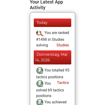
Your Latest App
Activity
Today
You are ranked
#1498 in Studies
solving
Studies
Donnerstag, Mai
14, 2026
You totalled 95
tactics positions
Tactics
You
solved 69 tactics
positions
You achieved