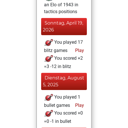
an Elo of 1943 in
tactics positions
Sonntag, April 19,
2026
You played 17
blitz games
Play
You scored +2
=3 -12 in blitz
Dienstag, August
5, 2025
You played 1
bullet games
Play
You scored +0
=0 -1 in bullet