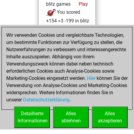
blitz games
Play
You scored
+154 =3 -199 in blitz
You played 16
Wir verwenden Cookies und vergleichbare Technologien,
bullet games
um bestimmte Funktionen zur Verfügung zu stellen, die
You scored +3
Nutzererfahrungen zu verbessern und interessengerechte
=0 -13 in bullet
Inhalte auszuspielen. Abhängig von ihrem
Verwendungszweck können dabei neben technisch
Dienstag, Mai 12,
erforderlichen Cookies auch Analyse-Cookies sowie
2026
Marketing-Cookies eingesetzt werden.
Hier
können Sie der
Verwendung von Analyse-Cookies und Marketing-Cookies
You played 28
widersprechen. Weitere Informationen finden Sie in
slow games
Play
unserer
Datenschutzerklärung
.
You scored +15
=1 -12 in slow games
Detaillierte
Alles
Alles
Informationen
ablehnen
akzeptieren