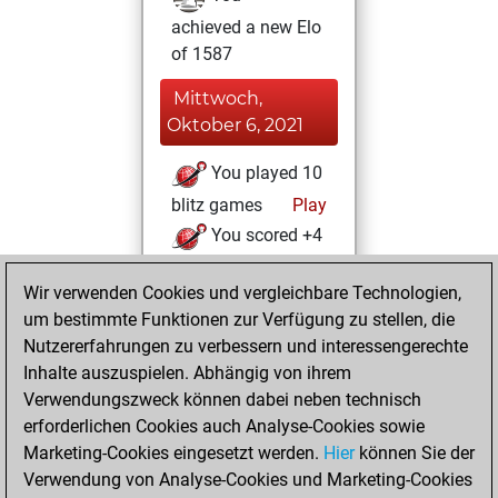
achieved a new Elo
of 1587
Mittwoch,
Oktober 6, 2021
You played 10
blitz games
Play
You scored +4
=0 -6 in blitz
Wir verwenden Cookies und vergleichbare Technologien,
You played 2
um bestimmte Funktionen zur Verfügung zu stellen, die
slow games
Nutzererfahrungen zu verbessern und interessengerechte
You scored +0
Inhalte auszuspielen. Abhängig von ihrem
=1 -1 in slow games
Verwendungszweck können dabei neben technisch
erforderlichen Cookies auch Analyse-Cookies sowie
Mittwoch,
Marketing-Cookies eingesetzt werden.
Hier
können Sie der
Dezember 30,
Verwendung von Analyse-Cookies und Marketing-Cookies
2020