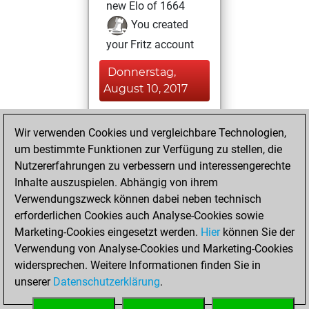
new Elo of 1664
You created
your Fritz account
Donnerstag,
August 10, 2017
You played 1
Wir verwenden Cookies und vergleichbare Technologien,
blitz games
Play
um bestimmte Funktionen zur Verfügung zu stellen, die
You scored +0
Nutzererfahrungen zu verbessern und interessengerechte
=0 -1 in blitz
Inhalte auszuspielen. Abhängig von ihrem
Verwendungszweck können dabei neben technisch
Sonntag, Juli 23,
erforderlichen Cookies auch Analyse-Cookies sowie
2017
Marketing-Cookies eingesetzt werden.
Hier
können Sie der
Verwendung von Analyse-Cookies und Marketing-Cookies
You played 1
widersprechen. Weitere Informationen finden Sie in
slow games
Play
unserer
Datenschutzerklärung
.
You scored +1