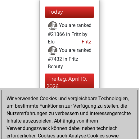
Today
You are ranked
#21366 in Fritz by
Elo
Fritz
You are ranked
#7432 in Fritz
Beauty
Freitag, April 10,
2026
Wir verwenden Cookies und vergleichbare Technologien,
You achieved a
um bestimmte Funktionen zur Verfügung zu stellen, die
BeautyScore of 35
Nutzererfahrungen zu verbessern und interessengerechte
Fritz
You
Inhalte auszuspielen. Abhängig von ihrem
achieved a new Elo
Verwendungszweck können dabei neben technisch
of 1542
erforderlichen Cookies auch Analyse-Cookies sowie