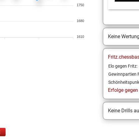
1750
1680
Keine Wertun
1610
Fritz.chessba
Elo gegen Fritz:
Gewinnpartien F
Schönheitspunk
Erfolge gegen F
Keine Drills a
E