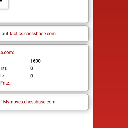
g auf
tactics.chessbase.com
se.com:
1600
0
ritz:
0
te
ritz...
uf
Mymoves.chessbase.com