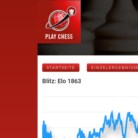
STARTSEITE
EINZELERGEBNISS
Blitz: Elo 1863