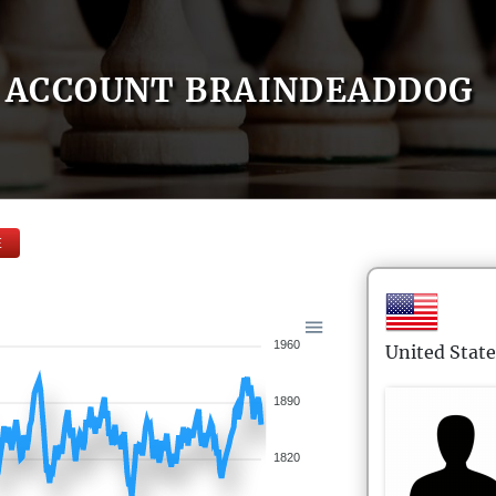
ACCOUNT BRAINDEADDOG
E
1960
United State
1890
1820