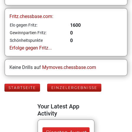
Fritz.chessbase.com:
1600
Elo gegen Fritz:
0
Gewinnpartien Fritz:
0
Schönheitspunkte
Erfolge gegen Fritz...
Keine Drills auf
Mymoves.chessbase.com
STARTSEITE
EINZELERGEBNISSE
Your Latest App
Activity