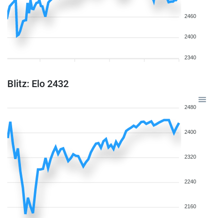
2460
2400
2340
Blitz: Elo 2432
2480
2400
2320
2240
2160