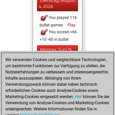
Dienstag, August
4, 2026
You played 116
bullet games
Play
You scored +66
=10 -40 in bullet
Montag, Juni 15,
2026
Wir verwenden Cookies und vergleichbare Technologien,
um bestimmte Funktionen zur Verfügung zu stellen, die
You played 68
Nutzererfahrungen zu verbessern und interessengerechte
blitz games
Play
Inhalte auszuspielen. Abhängig von ihrem
You scored +42
Verwendungszweck können dabei neben technisch
=7 -19 in blitz
erforderlichen Cookies auch Analyse-Cookies sowie
Marketing-Cookies eingesetzt werden.
Hier
können Sie der
Montag,
Verwendung von Analyse-Cookies und Marketing-Cookies
Dezember 7, 2020
widersprechen. Weitere Informationen finden Sie in