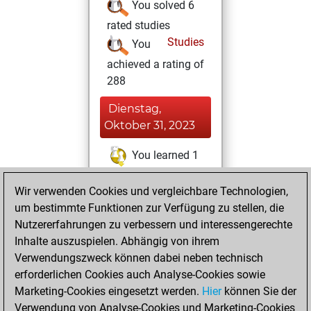
You solved 6
rated studies
Studies
You
achieved a rating of
288
Dienstag,
Oktober 31, 2023
You learned 1
positions
MyMoves
Wir verwenden Cookies und vergleichbare Technologien,
Dienstag, Mai 23,
um bestimmte Funktionen zur Verfügung zu stellen, die
2023
Nutzererfahrungen zu verbessern und interessengerechte
Inhalte auszuspielen. Abhängig von ihrem
You created
Verwendungszweck können dabei neben technisch
your Studies account
erforderlichen Cookies auch Analyse-Cookies sowie
Studies
Marketing-Cookies eingesetzt werden.
Hier
können Sie der
Samstag,
Verwendung von Analyse-Cookies und Marketing-Cookies