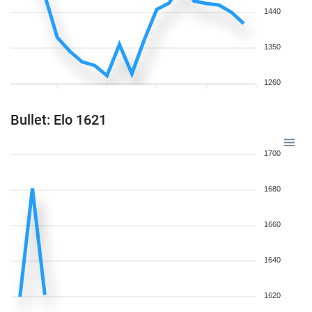
1440
1350
1260
Bullet: Elo 1621
1700
1680
1660
1640
1620