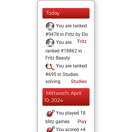
Today
You are ranked
#9478 in Fritz by Elo
Fritz
You are
ranked #18862 in
Fritz Beauty
You are ranked
#695 in Studies
solving
Studies
Mittwoch, April
10, 2024
You played 18
blitz games
Play
You scored +4