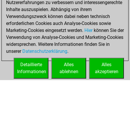
Nutzererfahrungen zu verbessern und interessengerechte
Fritz
You
Inhalte auszuspielen. Abhängig von ihrem
achieved a new Elo
Verwendungszweck können dabei neben technisch
of 1564
erforderlichen Cookies auch Analyse-Cookies sowie
Marketing-Cookies eingesetzt werden.
Hier
können Sie der
Mittwoch,
Verwendung von Analyse-Cookies und Marketing-Cookies
Oktober 30, 2024
widersprechen. Weitere Informationen finden Sie in
unserer
Datenschutzerklärung
.
You created
your Fritz account
Detaillierte
Alles
Alles
Fritz
Informationen
ablehnen
akzeptieren