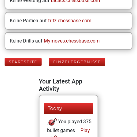
Keine Wertung auf
tactics.chessbase.com
Keine Partien auf
fritz.chessbase.com
Keine Drills auf
Mymoves.chessbase.com
STARTSEITE
EINZELERGEBNISSE
Your Latest App
Activity
Today
You played 375
bullet games
Play