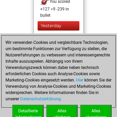
You scored
+127 =9 -239 in
bullet
Yesterday
You played 19
Wir verwenden Cookies und vergleichbare Technologien,
blitz games
Play
um bestimmte Funktionen zur Verfügung zu stellen, die
You scored +3
Nutzererfahrungen zu verbessern und interessengerechte
=1 -15 in blitz
Inhalte auszuspielen. Abhängig von ihrem
Verwendungszweck können dabei neben technisch
Mittwoch, Juni 17,
erforderlichen Cookies auch Analyse-Cookies sowie
2026
Marketing-Cookies eingesetzt werden.
Hier
können Sie der
Verwendung von Analyse-Cookies und Marketing-Cookies
You played 6
widersprechen. Weitere Informationen finden Sie in
slow games
Play
unserer
Datenschutzerklärung
.
You scored +0
=1 -5 in slow games
Detaillierte
Alles
Alles