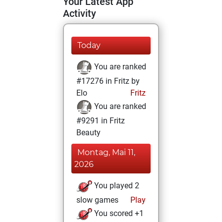
Your Latest App
Activity
Today
You are ranked
#17276 in Fritz by
Elo
Fritz
You are ranked
#9291 in Fritz
Beauty
Montag, Mai 11,
2026
You played 2
slow games
Play
You scored +1