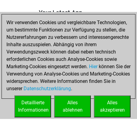
Your Latest App
Activity
Wir verwenden Cookies und vergleichbare Technologien,
um bestimmte Funktionen zur Verfügung zu stellen, die
Nutzererfahrungen zu verbessern und interessengerechte
Samstag,
Inhalte auszuspielen. Abhängig von ihrem
November 12,
Verwendungszweck können dabei neben technisch
2022
erforderlichen Cookies auch Analyse-Cookies sowie
Marketing-Cookies eingesetzt werden.
Hier
können Sie der
You achieved a
Verwendung von Analyse-Cookies und Marketing-Cookies
new Elo of 1609
widersprechen. Weitere Informationen finden Sie in
Fritz
You
unserer
Datenschutzerklärung
.
created your Fritz
account
Detaillierte
Alles
Alles
Informationen
ablehnen
akzeptieren