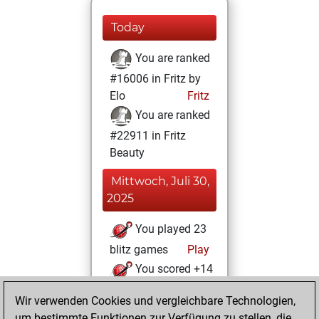
Today
You are ranked
#16006 in Fritz by
Elo
Fritz
You are ranked
#22911 in Fritz
Beauty
Mittwoch, Juli 30,
2025
You played 23
blitz games
Play
You scored +14
=0 -9 in blitz
Wir verwenden Cookies und vergleichbare Technologien,
um bestimmte Funktionen zur Verfügung zu stellen, die
Mittwoch, Januar