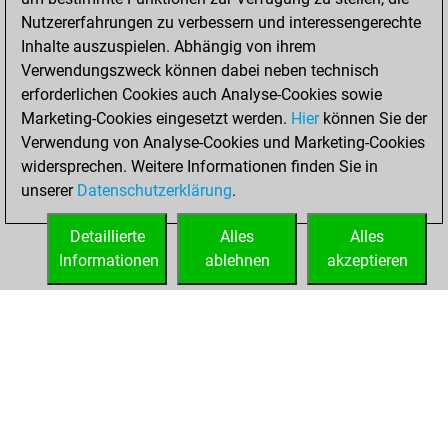
Nutzererfahrungen zu verbessern und interessengerechte
15, 2025
Inhalte auszuspielen. Abhängig von ihrem
You achieved a
Verwendungszweck können dabei neben technisch
erforderlichen Cookies auch Analyse-Cookies sowie
BeautyScore of 1
Marketing-Cookies eingesetzt werden.
Fritz
Hier
können Sie der
You
Verwendung von Analyse-Cookies und Marketing-Cookies
achieved a new Elo
widersprechen. Weitere Informationen finden Sie in
of 1586
unserer
Datenschutzerklärung
.
You created
your Fritz account
Detaillierte
Alles
Alles
Informationen
ablehnen
akzeptieren