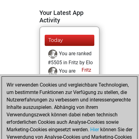
Your Latest App
Activity
Today
You are ranked
#5505 in Fritz by Elo
Fritz
You are
ranked #23313 in
Wir verwenden Cookies und vergleichbare Technologien,
Fritz Beauty
um bestimmte Funktionen zur Verfügung zu stellen, die
Nutzererfahrungen zu verbessern und interessengerechte
Samstag, Juni 4,
Inhalte auszuspielen. Abhängig von ihrem
2022
Verwendungszweck können dabei neben technisch
You won
erforderlichen Cookies auch Analyse-Cookies sowie
Marketing-Cookies eingesetzt werden.
against Fritz
Fritz
Hier
können Sie der
Verwendung von Analyse-Cookies und Marketing-Cookies
You achieved a