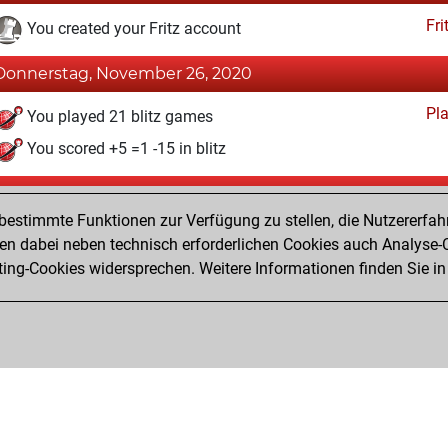
Fri
You created your Fritz account
Donnerstag, November 26, 2020
Pl
You played 21 blitz games
You scored +5 =1 -15 in blitz
Freitag, November 14, 2014
estimmte Funktionen zur Verfügung zu stellen, die Nutzererfah
Pl
You played 13 slow games
 dabei neben technisch erforderlichen Cookies auch Analyse-C
ng-Cookies widersprechen. Weitere Informationen finden Sie in
You scored +2 =1 -10 in slow games