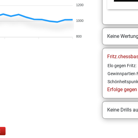
1200
1000
Keine Wertun
800
Fritz.chessba
Elo gegen Fritz:
Gewinnpartien F
Schönheitspunk
Erfolge gegen F
Keine Drills a
E