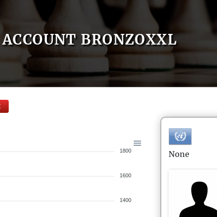
ACCOUNT BRONZOXXL
E
1800
None
1600
1400