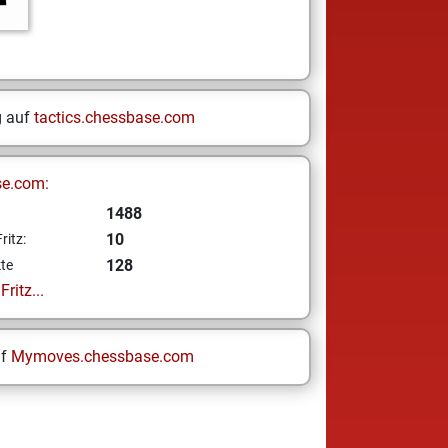
g auf
tactics.chessbase.com
se.com:
1488
10
ritz:
128
te
ritz...
uf
Mymoves.chessbase.com