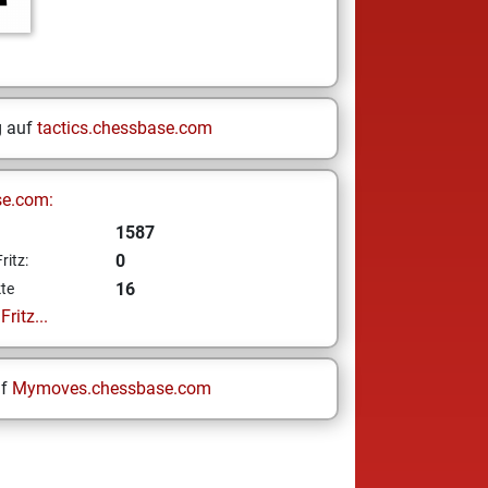
g auf
tactics.chessbase.com
se.com:
1587
0
ritz:
16
te
ritz...
uf
Mymoves.chessbase.com