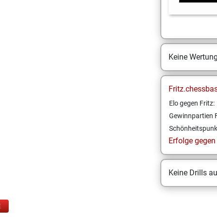
Keine Wertun
Fritz.chessba
Elo gegen Fritz:
Gewinnpartien F
Schönheitspunk
Erfolge gegen F
Keine Drills a
E