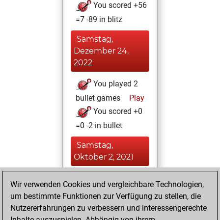
You scored +56
=7 -89 in blitz
Samstag,
Dezember 24,
2022
You played 2
bullet games
Play
You scored +0
=0 -2 in bullet
Samstag,
Oktober 2, 2021
You created
Wir verwenden Cookies und vergleichbare Technologien,
your Studies account
um bestimmte Funktionen zur Verfügung zu stellen, die
Studies
Nutzererfahrungen zu verbessern und interessengerechte
Montag,
Inhalte auszuspielen. Abhängig von ihrem