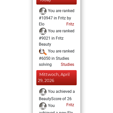
You are ranked
#10947 in Fritz by
Elo
Fritz
You are ranked
#9021 in Fritz
Beauty
You are ranked
#6050 in Studies
solving
Studies
Mittwoch, April
29, 2026
You achieved a
BeautyScore of 26
Fritz
You
achieved a new Elo