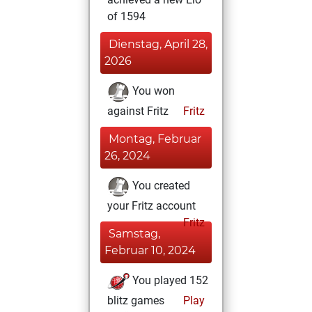
of 1594
Dienstag, April 28,
2026
You won
against Fritz
Fritz
Montag, Februar
26, 2024
You created
your Fritz account
Fritz
Samstag,
Februar 10, 2024
You played 152
blitz games
Play