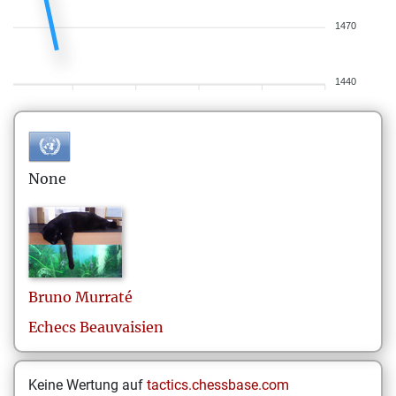
1470
1440
None
Bruno
Murraté
Echecs Beauvaisien
Keine Wertung auf
tactics.chessbase.com