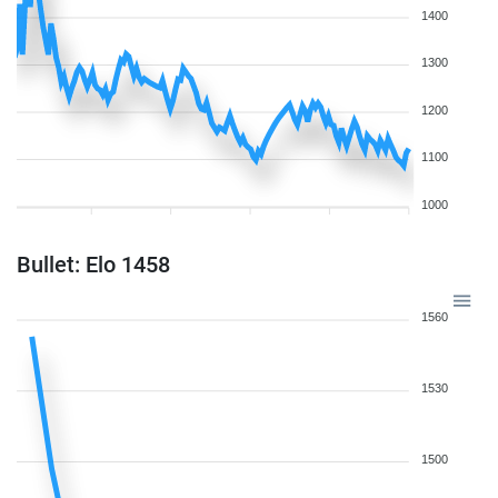
1400
1300
1200
1100
1000
Bullet: Elo 1458
1560
1530
1500