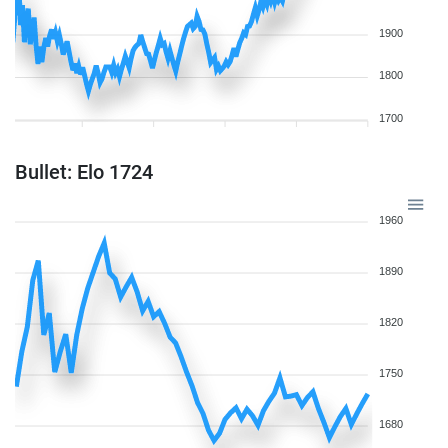
1900
1800
1700
Bullet: Elo 1724
1960
1890
1820
1750
1680