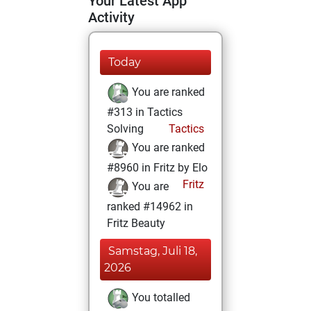
Your Latest App
Activity
Today
You are ranked
#313 in Tactics
Solving
Tactics
You are ranked
#8960 in Fritz by Elo
Fritz
You are
ranked #14962 in
Fritz Beauty
Samstag, Juli 18,
2026
You totalled