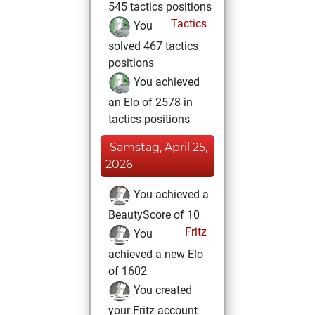
545 tactics positions
Tactics
You
solved 467 tactics
positions
You achieved
an Elo of 2578 in
tactics positions
Samstag, April 25,
2026
You achieved a
BeautyScore of 10
Fritz
You
achieved a new Elo
of 1602
You created
your Fritz account