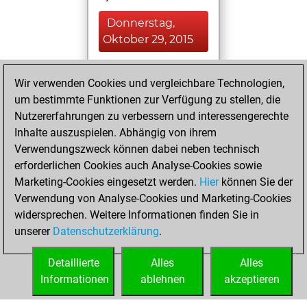
Donnerstag,
Oktober 29, 2015
You played 183
Wir verwenden Cookies und vergleichbare Technologien,
blitz games
Play
um bestimmte Funktionen zur Verfügung zu stellen, die
You scored
Nutzererfahrungen zu verbessern und interessengerechte
+101 =17 -65 in blitz
Inhalte auszuspielen. Abhängig von ihrem
Verwendungszweck können dabei neben technisch
Freitag, Mai 14,
erforderlichen Cookies auch Analyse-Cookies sowie
2010
Marketing-Cookies eingesetzt werden.
Hier
können Sie der
Verwendung von Analyse-Cookies und Marketing-Cookies
You played 64
widersprechen. Weitere Informationen finden Sie in
bullet games
Play
unserer
Datenschutzerklärung
.
You scored +35
=4 -25 in bullet
Detaillierte
Alles
Alles
Informationen
ablehnen
akzeptieren