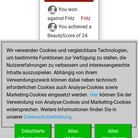
You won
against Fritz
Fritz
You achieved a
BeautyScore of 24
You achieved a
Wir verwenden Cookies und vergleichbare Technologien,
new Elo of 1608
um bestimmte Funktionen zur Verfügung zu stellen, die
You created
Nutzererfahrungen zu verbessern und interessengerechte
your Fritz account
Inhalte auszuspielen. Abhängig von ihrem
Verwendungszweck können dabei neben technisch
Dienstag, März 17,
erforderlichen Cookies auch Analyse-Cookies sowie
2020
Marketing-Cookies eingesetzt werden.
Hier
können Sie der
Verwendung von Analyse-Cookies und Marketing-Cookies
You played 2
widersprechen. Weitere Informationen finden Sie in
slow games
Play
unserer
Datenschutzerklärung
.
You scored +0
=0 -2 in slow games
Detaillierte
Alles
Alles