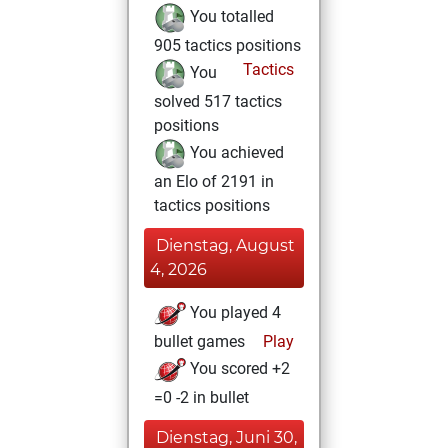
You totalled
905 tactics positions
Tactics
You
solved 517 tactics
positions
You achieved
an Elo of 2191 in
tactics positions
Dienstag, August
4, 2026
You played 4
bullet games
Play
You scored +2
=0 -2 in bullet
Dienstag, Juni 30,