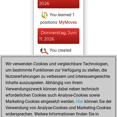
2026
You learned 1
positions
MyMoves
Donnerstag, Juni
11, 2026
You created
your Studies account
Wir verwenden Cookies und vergleichbare Technologien,
Studies
Sonntag,
um bestimmte Funktionen zur Verfügung zu stellen, die
August 8, 2021
Nutzererfahrungen zu verbessern und interessengerechte
Inhalte auszuspielen. Abhängig von ihrem
You created
Verwendungszweck können dabei neben technisch
your Fritz account
erforderlichen Cookies auch Analyse-Cookies sowie
Fritz
Marketing-Cookies eingesetzt werden.
Hier
können Sie der
Dienstag,
Verwendung von Analyse-Cookies und Marketing-Cookies
Juli 20, 2021
widersprechen. Weitere Informationen finden Sie in