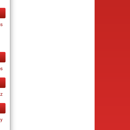
cs
es
tz
ay