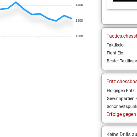
1400
1300
Tactics.chess
1200
Taktikelo:
Fight Elo:
Bester Taktikspr
Fritz.chessba
Elo gegen Fritz:
Gewinnpartien F
Schönheitspunk
Erfolge gegen F
Keine Drills a