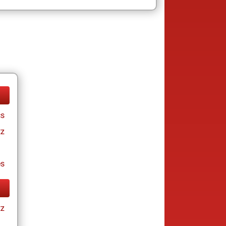
cs
tz
es
tz