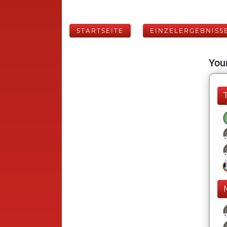
STARTSEITE
EINZELERGEBNISS
Your