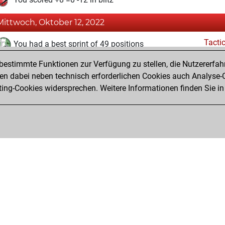
Mittwoch, Oktober 12, 2022
Tacti
You had a best sprint of 49 positions
estimmte Funktionen zur Verfügung zu stellen, die Nutzererfah
Montag, Dezember 14, 2020
 dabei neben technisch erforderlichen Cookies auch Analyse-C
Fri
ng-Cookies widersprechen. Weitere Informationen finden Sie in
You created your Fritz account