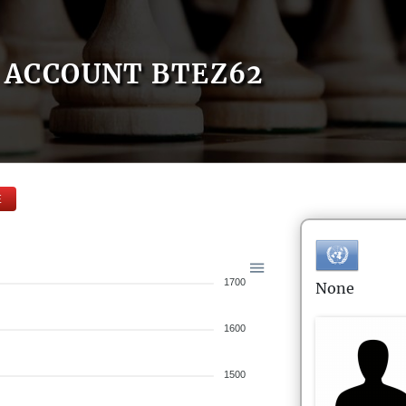
ACCOUNT BTEZ62
E
1700
None
1600
1500