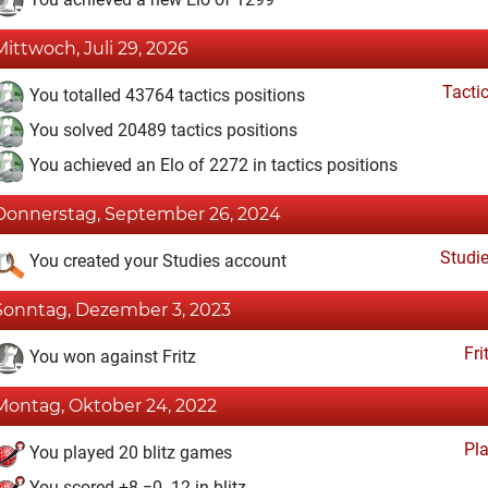
Mittwoch, Juli 29, 2026
Tacti
You totalled 43764 tactics positions
You solved 20489 tactics positions
You achieved an Elo of 2272 in tactics positions
Donnerstag, September 26, 2024
Studi
You created your Studies account
Sonntag, Dezember 3, 2023
Fri
You won against Fritz
Montag, Oktober 24, 2022
Pl
You played 20 blitz games
You scored +8 =0 -12 in blitz