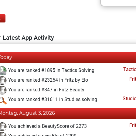
E
 Latest App Activity
Today
Tacti
You are ranked #1895 in Tactics Solving
Fri
You are ranked #23254 in Fritz by Elo
You are ranked #347 in Fritz Beauty
Studi
You are ranked #31611 in Studies solving
Montag, August 3, 2026
Fri
You achieved a BeautyScore of 2273
You achieved a new Elo of 1299