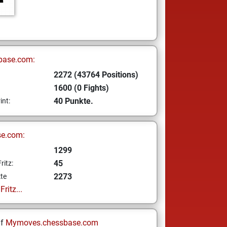
base.com:
2272 (43764 Positions)
1600 (0 Fights)
40 Punkte.
int:
se.com:
1299
45
ritz:
2273
te
ritz...
uf
Mymoves.chessbase.com