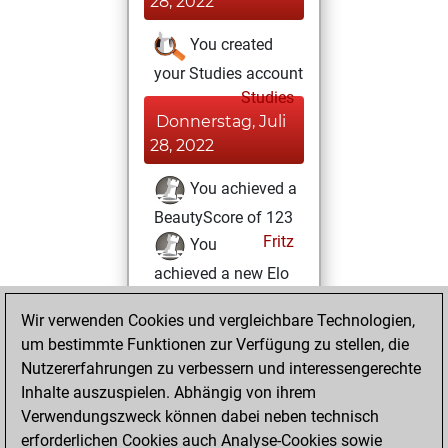
28, 2022
You created
your Studies account
Studies
Donnerstag, Juli
28, 2022
You achieved a
BeautyScore of 123
Fritz
You
achieved a new Elo
of 1472
Wir verwenden Cookies und vergleichbare Technologien,
Donnerstag, April
um bestimmte Funktionen zur Verfügung zu stellen, die
7, 2022
Nutzererfahrungen zu verbessern und interessengerechte
Inhalte auszuspielen. Abhängig von ihrem
You won
Verwendungszweck können dabei neben technisch
against Fritz
Fritz
erforderlichen Cookies auch Analyse-Cookies sowie