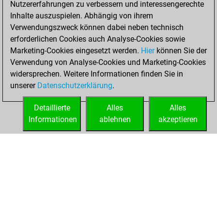
Nutzererfahrungen zu verbessern und interessengerechte
Fritz
You
Inhalte auszuspielen. Abhängig von ihrem
achieved a new Elo
Verwendungszweck können dabei neben technisch
of 1445
erforderlichen Cookies auch Analyse-Cookies sowie
Marketing-Cookies eingesetzt werden.
Hier
können Sie der
Donnerstag, April
Verwendung von Analyse-Cookies und Marketing-Cookies
23, 2026
widersprechen. Weitere Informationen finden Sie in
unserer
Datenschutzerklärung
.
You created
your Fritz account
Detaillierte
Alles
Alles
Fritz
Informationen
ablehnen
akzeptieren