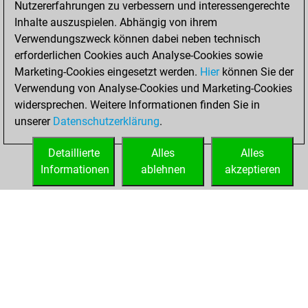
Nutzererfahrungen zu verbessern und interessengerechte
Fritz
You
Inhalte auszuspielen. Abhängig von ihrem
achieved a new Elo
Verwendungszweck können dabei neben technisch
of 1558
erforderlichen Cookies auch Analyse-Cookies sowie
Marketing-Cookies eingesetzt werden.
Hier
können Sie der
Donnerstag, Mai
Verwendung von Analyse-Cookies und Marketing-Cookies
13, 2021
widersprechen. Weitere Informationen finden Sie in
unserer
Datenschutzerklärung
.
You created
your Fritz account
Detaillierte
Alles
Alles
Fritz
Informationen
ablehnen
akzeptieren