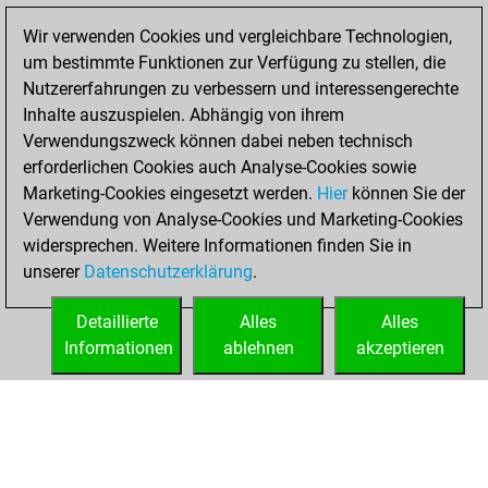
Fritz
You
Wir verwenden Cookies und vergleichbare Technologien,
achieved a new Elo
um bestimmte Funktionen zur Verfügung zu stellen, die
of 1594
Nutzererfahrungen zu verbessern und interessengerechte
Inhalte auszuspielen. Abhängig von ihrem
Samstag,
Verwendungszweck können dabei neben technisch
Dezember 10,
erforderlichen Cookies auch Analyse-Cookies sowie
2022
Marketing-Cookies eingesetzt werden.
Hier
können Sie der
Verwendung von Analyse-Cookies und Marketing-Cookies
You won
widersprechen. Weitere Informationen finden Sie in
against Fritz
Fritz
unserer
Datenschutzerklärung
.
You created
your Fritz account
Detaillierte
Alles
Alles
Informationen
ablehnen
akzeptieren