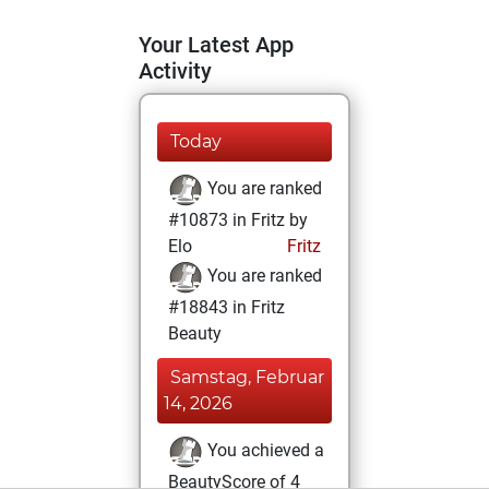
Your Latest App
Activity
Today
You are ranked
#10873 in Fritz by
Elo
Fritz
You are ranked
#18843 in Fritz
Beauty
Samstag, Februar
14, 2026
You achieved a
BeautyScore of 4