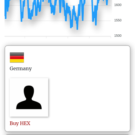
1600
1550
1500
Germany
Buy
HEX