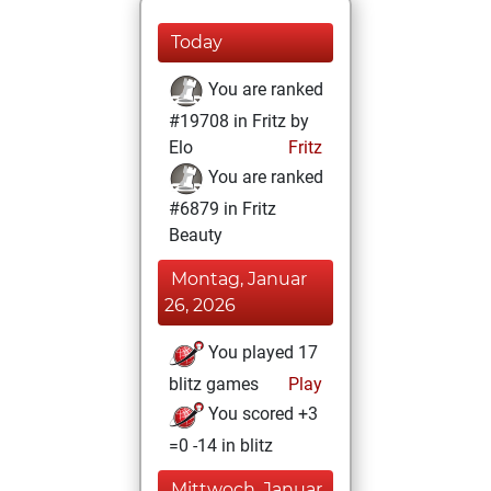
Today
You are ranked
#19708 in Fritz by
Elo
Fritz
You are ranked
#6879 in Fritz
Beauty
Montag, Januar
26, 2026
You played 17
blitz games
Play
You scored +3
=0 -14 in blitz
Mittwoch, Januar