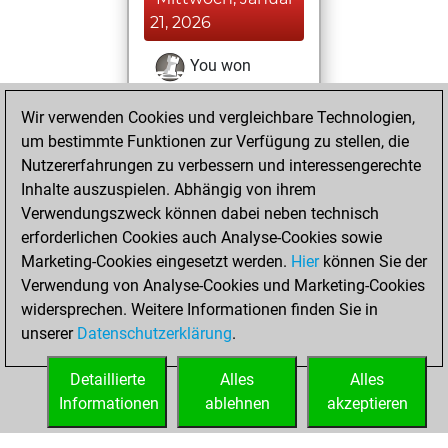
21, 2026
You won
against Fritz
Fritz
Wir verwenden Cookies und vergleichbare Technologien,
You achieved a
um bestimmte Funktionen zur Verfügung zu stellen, die
BeautyScore of 39
Nutzererfahrungen zu verbessern und interessengerechte
You achieved a
Inhalte auszuspielen. Abhängig von ihrem
new Elo of 1568
Verwendungszweck können dabei neben technisch
erforderlichen Cookies auch Analyse-Cookies sowie
Dienstag,
Marketing-Cookies eingesetzt werden.
Hier
können Sie der
Dezember 23,
Verwendung von Analyse-Cookies und Marketing-Cookies
2025
widersprechen. Weitere Informationen finden Sie in
unserer
Datenschutzerklärung
.
You created
your Fritz account
Detaillierte
Alles
Alles
Fritz
Informationen
ablehnen
akzeptieren