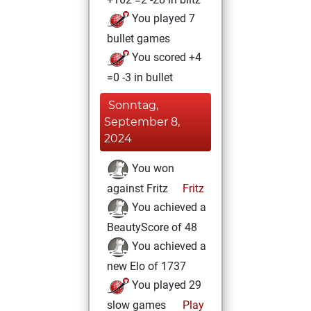
You played 7
bullet games
You scored +4
=0 -3 in bullet
Sonntag,
September 8,
2024
You won
against Fritz
Fritz
You achieved a
BeautyScore of 48
You achieved a
new Elo of 1737
You played 29
slow games
Play