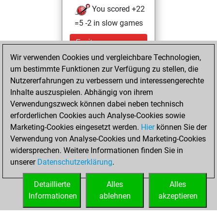
You scored +22
=5 -2 in slow games
Freitag,
September 6,
Wir verwenden Cookies und vergleichbare Technologien,
2024
um bestimmte Funktionen zur Verfügung zu stellen, die
Nutzererfahrungen zu verbessern und interessengerechte
You created
Inhalte auszuspielen. Abhängig von ihrem
your Studies account
Verwendungszweck können dabei neben technisch
Studies
erforderlichen Cookies auch Analyse-Cookies sowie
Dienstag,
Marketing-Cookies eingesetzt werden.
Hier
können Sie der
September 3,
Verwendung von Analyse-Cookies und Marketing-Cookies
2024
widersprechen. Weitere Informationen finden Sie in
unserer
Datenschutzerklärung
.
You created
your Fritz account
Detaillierte
Alles
Alles
Fritz
Informationen
ablehnen
akzeptieren