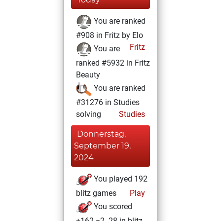
You are ranked
#908 in Fritz by Elo
Fritz
You are
ranked #5932 in Fritz
Beauty
You are ranked
#31276 in Studies
solving
Studies
Donnerstag,
September 19,
2024
You played 192
blitz games
Play
You scored
+162 =2 -28 in blitz