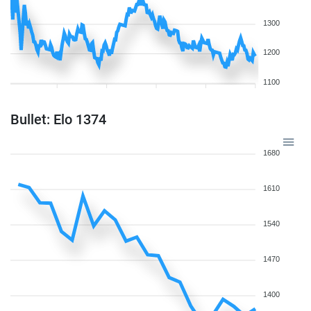
1300
1200
1100
Bullet: Elo 1374
1680
1610
1540
1470
1400