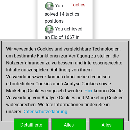
Tactics
You
solved 14 tactics
positions
You achieved
an Elo of 1667 in
tactics positions
Wir verwenden Cookies und vergleichbare Technologien,
um bestimmte Funktionen zur Verfügung zu stellen, die
Montag, Januar
Nutzererfahrungen zu verbessern und interessengerechte
25, 2021
Inhalte auszuspielen. Abhängig von ihrem
You achieved a
Verwendungszweck können dabei neben technisch
erforderlichen Cookies auch Analyse-Cookies sowie
BeautyScore of 2
Marketing-Cookies eingesetzt werden.
Fritz
Hier
können Sie der
You
Verwendung von Analyse-Cookies und Marketing-Cookies
achieved a new Elo
widersprechen. Weitere Informationen finden Sie in
of 1593
unserer
Datenschutzerklärung
.
You created
your Fritz account
Detaillierte
Alles
Alles