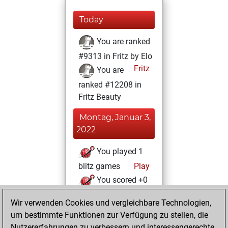
Today
You are ranked
#9313 in Fritz by Elo
Fritz
You are
ranked #12208 in
Fritz Beauty
Montag, Januar 3,
2022
You played 1
blitz games
Play
You scored +0
=0 -1 in blitz
Wir verwenden Cookies und vergleichbare Technologien,
um bestimmte Funktionen zur Verfügung zu stellen, die
Sonntag,
Nutzererfahrungen zu verbessern und interessengerechte
Dezember 12, 2021