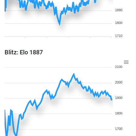
1890
1800
1710
Blitz: Elo 1887
2100
2000
1900
1800
1700