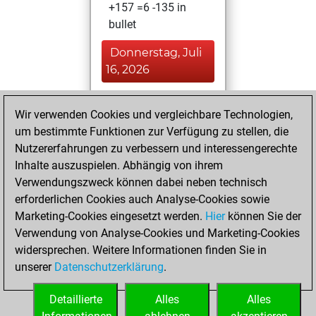
+157 =6 -135 in
bullet
Donnerstag, Juli
16, 2026
You played 99
Wir verwenden Cookies und vergleichbare Technologien,
blitz games
Play
um bestimmte Funktionen zur Verfügung zu stellen, die
You scored +54
Nutzererfahrungen zu verbessern und interessengerechte
=6 -39 in blitz
Inhalte auszuspielen. Abhängig von ihrem
Verwendungszweck können dabei neben technisch
Mittwoch, Juni
erforderlichen Cookies auch Analyse-Cookies sowie
24, 2026
Marketing-Cookies eingesetzt werden.
Hier
können Sie der
Verwendung von Analyse-Cookies und Marketing-Cookies
You played 3
widersprechen. Weitere Informationen finden Sie in
slow games
Play
unserer
Datenschutzerklärung
.
You scored +3
=0 -0 in slow games
Detaillierte
Alles
Alles