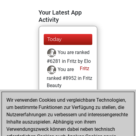
Your Latest App
Activity
Today
You are ranked
#6281 in Fritz by Elo
Fritz
You are
ranked #8952 in Fritz
Beauty
Dienstag, März 15,
Wir verwenden Cookies und vergleichbare Technologien,
2022
um bestimmte Funktionen zur Verfügung zu stellen, die
Nutzererfahrungen zu verbessern und interessengerechte
You won
Inhalte auszuspielen. Abhängig von ihrem
against Fritz
Fritz
Verwendungszweck können dabei neben technisch
You achieved a