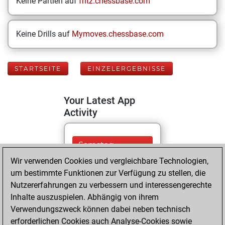
Keine Partien auf
fritz.chessbase.com
Keine Drills auf
Mymoves.chessbase.com
STARTSEITE
EINZELERGEBNISSE
Your Latest App
Activity
Samstag,
November 15,
Wir verwenden Cookies und vergleichbare Technologien,
2025
um bestimmte Funktionen zur Verfügung zu stellen, die
Nutzererfahrungen zu verbessern und interessengerechte
You played 339
Inhalte auszuspielen. Abhängig von ihrem
blitz games
Play
Verwendungszweck können dabei neben technisch
You scored +87
erforderlichen Cookies auch Analyse-Cookies sowie