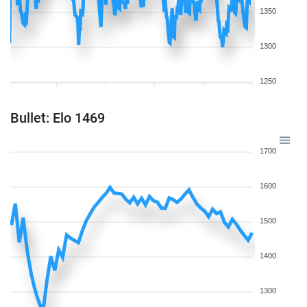
1350
1300
1250
Bullet: Elo 1469
1700
1600
1500
1400
1300