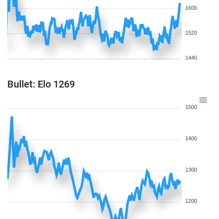
1600
1520
1440
Bullet: Elo 1269
1500
1400
1300
1200