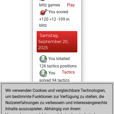
blitz games
Play
You scored
+120 =12 -109 in
blitz
Samstag,
September 20,
2025
You totalled
126 tactics positions
Tactics
You
solved 94 tactics
positions
Wir verwenden Cookies und vergleichbare Technologien,
You achieved
um bestimmte Funktionen zur Verfügung zu stellen, die
an Elo of 1904 in
Nutzererfahrungen zu verbessern und interessengerechte
tactics positions
Inhalte auszuspielen. Abhängig von ihrem