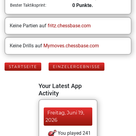
0 Punkte.
Bester Taktiksprint:
Keine Partien auf
fritz.chessbase.com
Keine Drills auf
Mymoves.chessbase.com
STARTSEITE
EINZELERGEBNISSE
Your Latest App
Activity
Freitag, Juni 19,
2026
You played 241