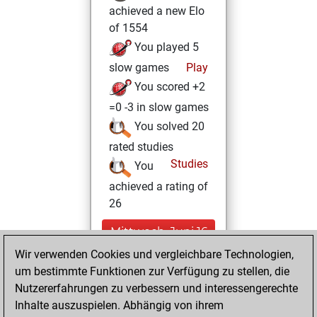
achieved a new Elo
of 1554
You played 5
slow games
Play
You scored +2
=0 -3 in slow games
You solved 20
rated studies
Studies
You
achieved a rating of
26
Mittwoch, Juni 16,
2021
Wir verwenden Cookies und vergleichbare Technologien,
um bestimmte Funktionen zur Verfügung zu stellen, die
You created
Nutzererfahrungen zu verbessern und interessengerechte
your Studies account
Inhalte auszuspielen. Abhängig von ihrem
Studies