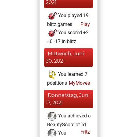
2021
You played 19
blitz games
Play
You scored +2
=0 -17 in blitz
Mittwoch, Juni
30, 2021
You learned 7
positions
MyMoves
Donnerstag, Juni
17, 2021
You achieved a
BeautyScore of 61
Fritz
You